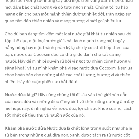
hoạch bền vững từ những cây dừa mọc trên vùng đất trù phú, màu
mỡ, đảm bảo chất lượng và độ tươi ngon nhất. Chúng tôi tự hào
mang đến cho bạn một mảnh thiên đường nhiệt đới, tràn ngập sự
quan tâm đến thiên nhiên và mang hương vị mời gọi phiêu lưu.
Cho dù bạn đang tìm kiếm một loại nước giải khát tự nhiên sau khi
tập thể dục, một loại nước giải khát lành mạnh trong một ngày
nắng nóng hay một thành phần kỳ lạ cho ly cocktail tiếp theo của
bạn, nước dừa Cocoxim đều có thứ gì đó dành cho tất cả mọi
người. Hãy để mình bị quyến rũ bởi vị ngọt tự nhiên cùng hương vị
sảng khoái, và tự mình khám phá vì sao nước dừa Cocoxim là sự lựa
chọn hoàn hảo cho những ai đề cao chất lượng, hương vị và thiên
nhiên. Hãy để cuộc phiêu lưu bắt đầu!
Nước dừa là gì?
Hãy cùng chúng tôi đi sâu vào thế giới hấp dẫn
của nước dừa và những điều đáng biết về thức uống dưỡng ẩm đầy
mê hoặc này: định nghĩa về nước dừa, lợi ích sức khỏe của nó, cách
tốt nhất để tiêu thụ và nguồn gốc của nó.
Khám phá nước dừa
Nước dừa là chất lỏng trong suốt như pha lê
từ bên trong những quả dừa non, xanh, được tách ra từ nước cốt