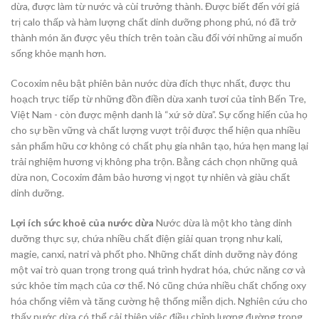
dừa, được làm từ nước và cùi trưởng thành. Được biết đến với giá
trị calo thấp và hàm lượng chất dinh dưỡng phong phú, nó đã trở
thành món ăn được yêu thích trên toàn cầu đối với những ai muốn
sống khỏe mạnh hơn.
Cocoxim nêu bật phiên bản nước dừa đích thực nhất, được thu
hoạch trực tiếp từ những đồn điền dừa xanh tươi của tỉnh Bến Tre,
Việt Nam - còn được mệnh danh là “xứ sở dừa”. Sự cống hiến của họ
cho sự bền vững và chất lượng vượt trội được thể hiện qua nhiều
sản phẩm hữu cơ không có chất phụ gia nhân tạo, hứa hẹn mang lại
trải nghiệm hương vị không pha trộn. Bằng cách chọn những quả
dừa non, Cocoxim đảm bảo hương vị ngọt tự nhiên và giàu chất
dinh dưỡng.
Lợi ích sức khoẻ của nước dừa
Nước dừa là một kho tàng dinh
dưỡng thực sự, chứa nhiều chất điện giải quan trọng như kali,
magie, canxi, natri và phốt pho. Những chất dinh dưỡng này đóng
một vai trò quan trọng trong quá trình hydrat hóa, chức năng cơ và
sức khỏe tim mạch của cơ thể. Nó cũng chứa nhiều chất chống oxy
hóa chống viêm và tăng cường hệ thống miễn dịch. Nghiên cứu cho
thấy nước dừa có thể cải thiện việc điều chỉnh lượng đường trong