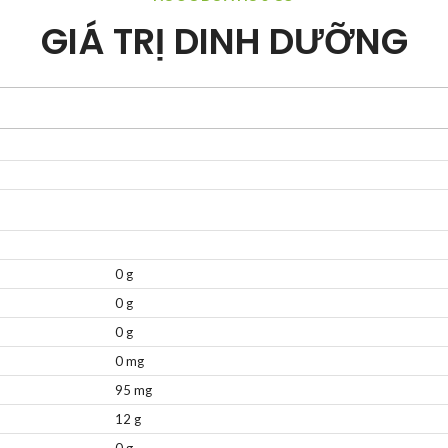
GIÁ TRỊ DINH DƯỠNG
0 g
0 g
0 g
0 mg
95 mg
12 g