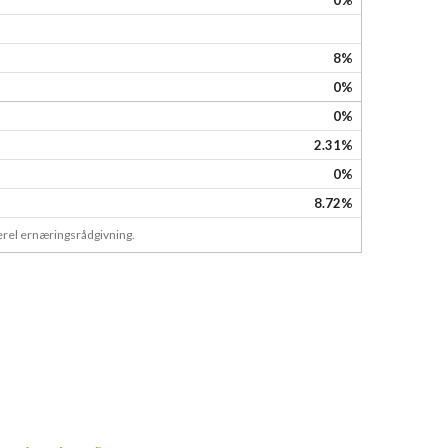
0%
8%
0%
0%
2.31%
0%
8.72%
nerel ernæringsrådgivning.