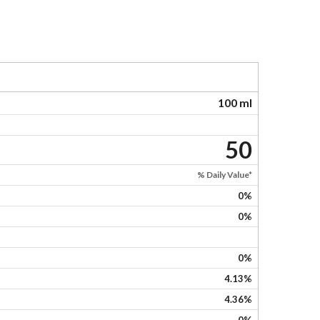
100 ml
50
% Daily Value*
0%
0%
0%
4.13%
4.36%