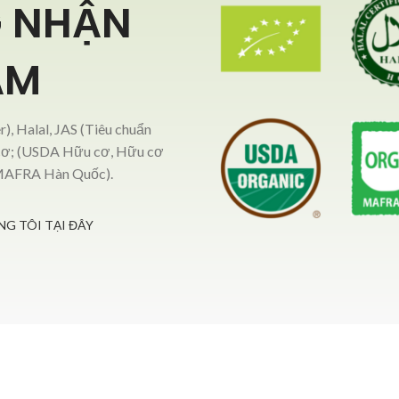
 NHẬN
ẨM
, Halal, JAS (Tiêu chuẩn
 cơ; (USDA Hữu cơ, Hữu cơ
 MAFRA Hàn Quốc).
G TÔI TẠI ĐÂY