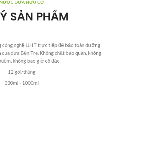
NƯỚC DỪA HỮU CƠ
LÝ SẢN PHẨM
g công nghệ UHT trực tiếp để bảo toàn dưỡng
n của dừa Bến Tre. Không chất bảo quản, không
huộm, không bao giờ cô đặc.
12 gói/thùng
330ml - 1000ml