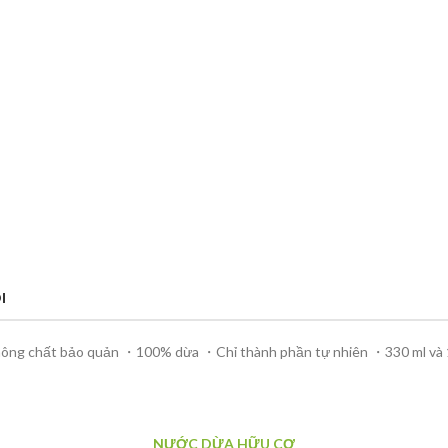
I
ông chất bảo quản ・100% dừa ・Chỉ thành phần tự nhiên ・330 ml và 
NƯỚC DỪA HỮU CƠ