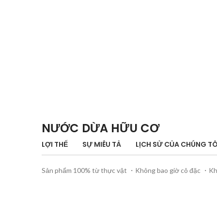
NƯỚC DỪA HỮU CƠ
LỢI THẾ
SỰ MIÊU TẢ
LỊCH SỬ CỦA CHÚNG TÔ
Sản phẩm 100% từ thực vật ・Không bao giờ cô đặc ・Kh