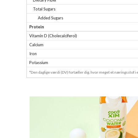
Dietary Fiber
Total Sugars
Added Sugars
Protein
Vitamin D (Cholecalciferol)
Calcium
Iron
Potassium
*Den daglige værdi (DV) fortæller dig, hvor meget et næringsstof i 