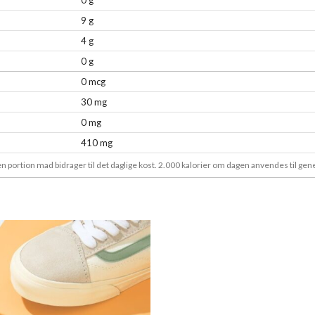
0 g
9 g
4 g
0 g
0 mcg
30 mg
0 mg
410 mg
en portion mad bidrager til det daglige kost. 2.000 kalorier om dagen anvendes til ge