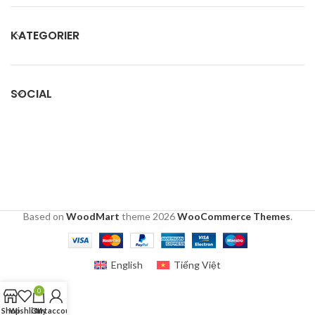
KATEGORIER
SOCIAL
Based on
WoodMart
theme
2026
WooCommerce Themes
.
English
Tiếng Việt
0
Shop
Wishlist
Cart
My account