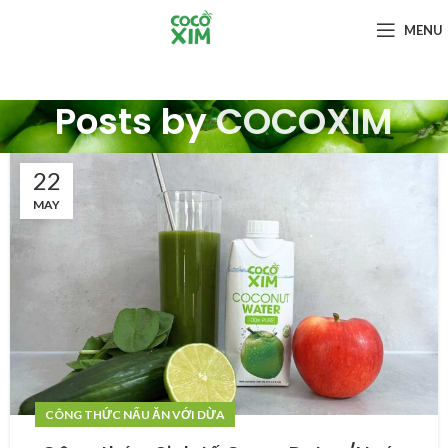
MENU
Posts by
COCOXIM
22
MAY
CÔNG THỨC NẤU ĂN VỚI DỪA