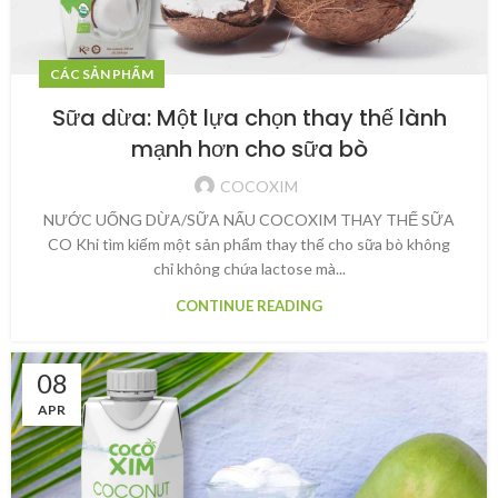
CÁC SẢN PHẨM
Sữa dừa: Một lựa chọn thay thế lành
mạnh hơn cho sữa bò
COCOXIM
NƯỚC UỐNG DỪA/SỮA NẤU COCOXIM THAY THẾ SỮA
CO Khi tìm kiếm một sản phẩm thay thế cho sữa bò không
chỉ không chứa lactose mà...
CONTINUE READING
08
APR