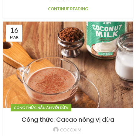
CONTINUE READING
16
MAR
CÔNG THỨC NẤU ĂN VỚI DỪA
Công thức: Cacao nóng vị dừa
COCOXIM