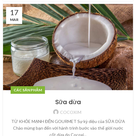
17
MAR
CÁC SẢN PHẨM
Sữa dừa
COCOXIM
TỪ KHỎE MẠNH ĐẾN GOURMET Sự kỳ diệu của SỮA DỪA
Chào mừng bạn đến với hành trình bước vào thế giới nước
cốt dừa do Cocoxi...