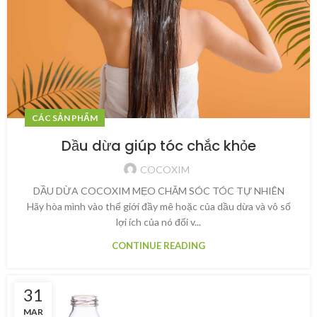
CÁC SẢN PHẨM
Dầu dừa giúp tóc chắc khỏe
COCOXIM
DẦU DỪA COCOXIM MẸO CHĂM SÓC TÓC TỰ NHIÊN
Hãy hòa mình vào thế giới đầy mê hoặc của dầu dừa và vô số
lợi ích của nó đối v...
CONTINUE READING
31
MAR