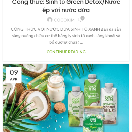
Công thức: Sinh tố Green Detox/Nước
ép với nước dừa
0
COCOXIM
CÔNG THỨC VỚI NƯỚC DỪA SINH TỐ XANH Bạn đã sẵn
sàng nuông chiều cơ thể bằng ly sinh tố xanh sảng khoái và
bổ dưỡng chưa? ...
CONTINUE READING
09
APR