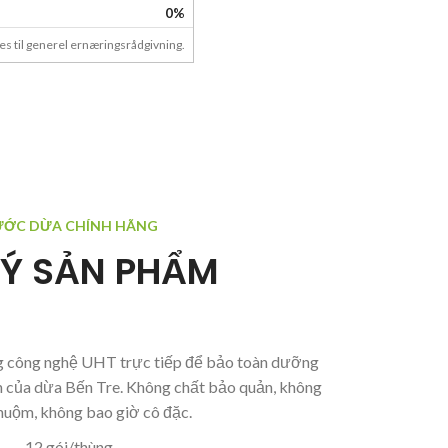
0%
des til generel ernæringsrådgivning.
ỚC DỪA CHÍNH HÃNG
LÝ SẢN PHẨM
g công nghệ UHT trực tiếp để bảo toàn dưỡng
n của dừa Bến Tre. Không chất bảo quản, không
huộm, không bao giờ cô đặc.
12 gói/thùng