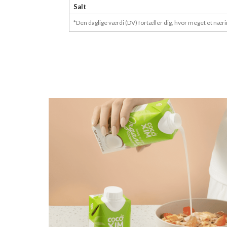
Salt
*Den daglige værdi (DV) fortæller dig, hvor meget et næri