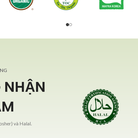
ÃNG
 NHẬN
ẨM
sher) và Halal.