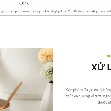
0,07 g
ngsstof i en portion mad bidrager til det daglige kost. 2.000 kalorier om dagen anven
NƯ
XỬ 
Sản phẩm được xử lý bằn
chất và hương vị tươi ngo
thuốc n