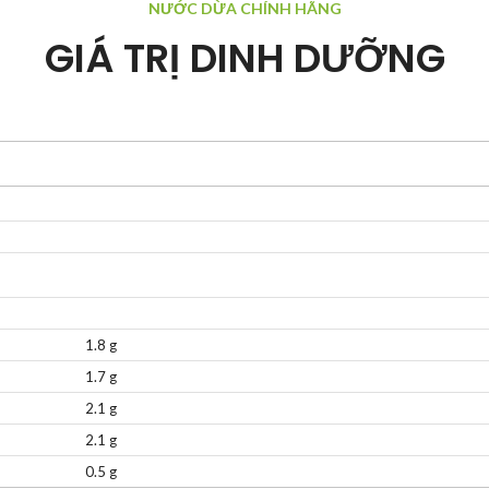
NƯỚC DỪA CHÍNH HÃNG
GIÁ TRỊ DINH DƯỠNG
1.8 g
1.7 g
2.1 g
2.1 g
0.5 g