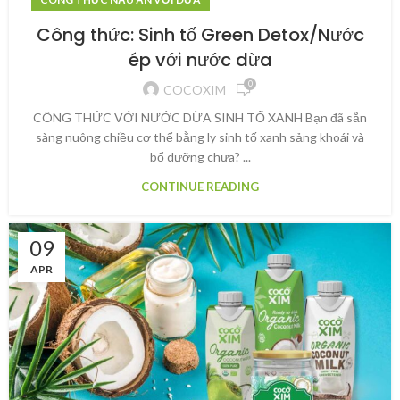
Công thức: Sinh tố Green Detox/Nước
ép với nước dừa
0
COCOXIM
CÔNG THỨC VỚI NƯỚC DỪA SINH TỐ XANH Bạn đã sẵn
sàng nuông chiều cơ thể bằng ly sinh tố xanh sảng khoái và
bổ dưỡng chưa? ...
CONTINUE READING
09
APR