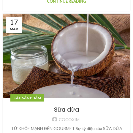
CONTINUE READING
17
MAR
CÁC SẢN PHẨM
Sữa dừa
COCOXIM
TỪ KHỎE MẠNH ĐẾN GOURMET Sự kỳ diệu của SỮA DỪA