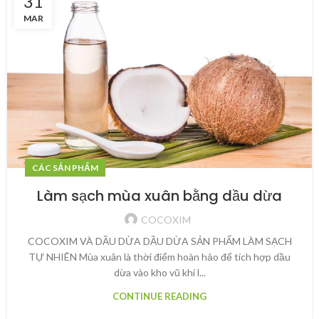
31
MAR
CÁC SẢN PHẨM
Làm sạch mùa xuân bằng dầu dừa
COCOXIM
COCOXIM VÀ DẦU DỪA DẦU DỪA SẢN PHẨM LÀM SẠCH
TỰ NHIÊN Mùa xuân là thời điểm hoàn hảo để tích hợp dầu
dừa vào kho vũ khí l...
CONTINUE READING