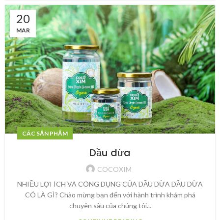
20
MAR
CÁC SẢN PHẨM
Dầu dừa
COCOXIM
NHIỀU LỢI ÍCH VÀ CÔNG DỤNG CỦA DẦU DỪA DẦU DỪA
CÓ LÀ GÌ? Chào mừng bạn đến với hành trình khám phá
chuyên sâu của chúng tôi...