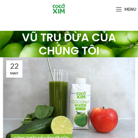
MENU
VŨ TRỤ DỪA CỦA
CHÚNG TÔI
22
MAY
CÔNG THỨC NẤU ĂN VỚI DỪA