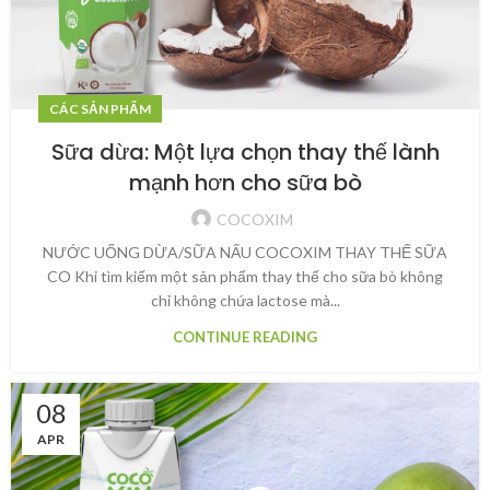
CÁC SẢN PHẨM
Sữa dừa: Một lựa chọn thay thế lành
mạnh hơn cho sữa bò
COCOXIM
NƯỚC UỐNG DỪA/SỮA NẤU COCOXIM THAY THẾ SỮA
CO Khi tìm kiếm một sản phẩm thay thế cho sữa bò không
chỉ không chứa lactose mà...
CONTINUE READING
08
APR