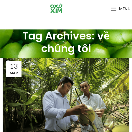
MENU
Tag Archives: về
chúng tôi
13
MAR