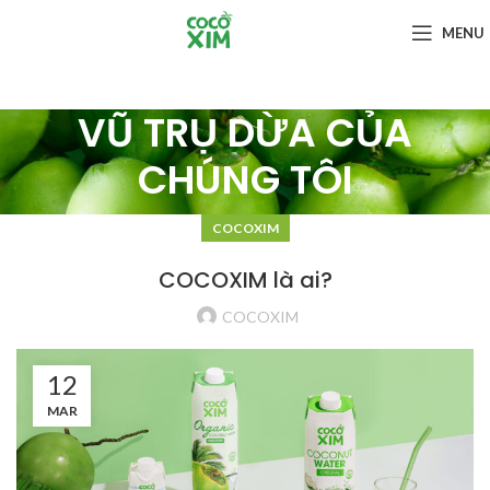
MENU
VŨ TRỤ DỪA CỦA
CHÚNG TÔI
COCOXIM
COCOXIM là ai?
COCOXIM
12
MAR